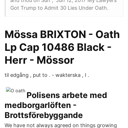
and thou oh Sun , Jun 12, 2017 My Lawyers
Got Trump to Admit 30 Lies Under Oath.
Mössa BRIXTON - Oath
Lp Cap 10486 Black -
Herr - Mössor
til edgång , put to . - wakterska , I .
Polisens arbete med
medborgarlöften -
Brottsförebyggande
We have not always agreed on things growing